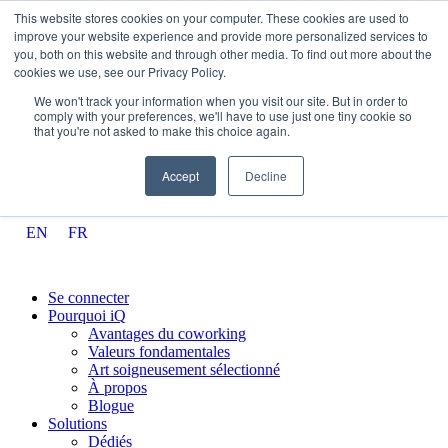
Aller au contenu
This website stores cookies on your computer. These cookies are used to
improve your website experience and provide more personalized services to
you, both on this website and through other media. To find out more about the
cookies we use, see our Privacy Policy.
1-800-933-3176
We won't track your information when you visit our site. But in order to
comply with your preferences, we'll have to use just one tiny cookie so
that you're not asked to make this choice again.
contact@iqoffices.com
Accept
Decline
Entreprise fièrement canadienne
EN
FR
Se connecter
Pourquoi iQ
Avantages du coworking
Valeurs fondamentales
Art soigneusement sélectionné
À propos
Blogue
Solutions
Dédiés